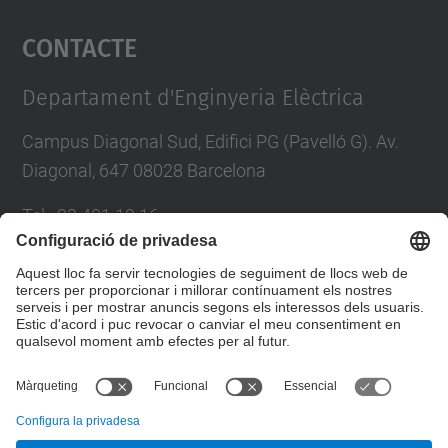
Accepta
Contacte
powered by
Usercentrics Consent
Management Platform
Departament d'Enginyeria Elèctrica
Campus Diagonal Sud, Edifici PG (Pavelló G). Av.
Diagonal, 647 08028 Barcelona
Tel.
:
93 401 19 16
E-mail
:
director.ee@(upc.edu)
Directori UPC
Formulari de contacte