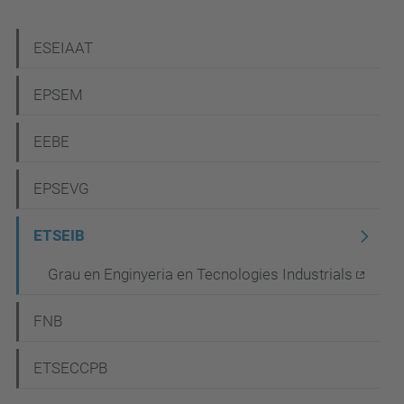
N
ESEIAAT
a
EPSEM
v
e
EEBE
g
EPSEVG
a
c
ETSEIB
i
Grau en Enginyeria en Tecnologies Industrials
ó
FNB
ETSECCPB