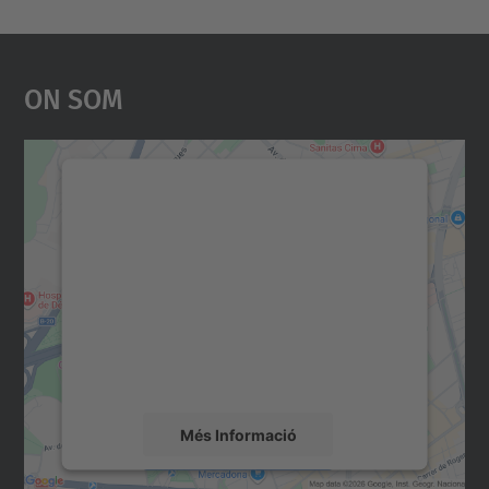
On Som
Necessitem el vostre
consentiment per carregar el
servei Google Maps!
Utilitzem un servei de tercers per incrustar
contingut del mapa que pugui recollir dades
sobre la vostra activitat. Reviseu-ne els
detalls i accepteu el servei per veure el
mapa.
Més Informació