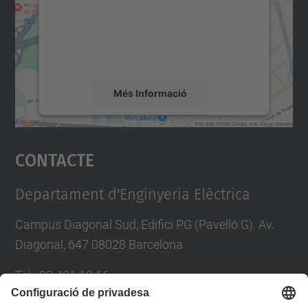
contingut del mapa que pugui recollir dades
sobre la vostra activitat. Reviseu-ne els
detalls i accepteu el servei per veure el
mapa.
Més Informació
Accepta
Contacte
powered by
Usercentrics Consent
Management Platform
Departament d'Enginyeria Elèctrica
Campus Diagonal Sud, Edifici PG (Pavelló G). Av.
Diagonal, 647 08028 Barcelona
Tel.
:
93 401 19 16
E-mail
:
director.ee@(upc.edu)