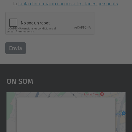
la
taula d'informació i accés a les dades personals
Envia
On Som
Necessitem el vostre
consentiment per carregar el
servei Google Maps!
Utilitzem un servei de tercers per incrustar