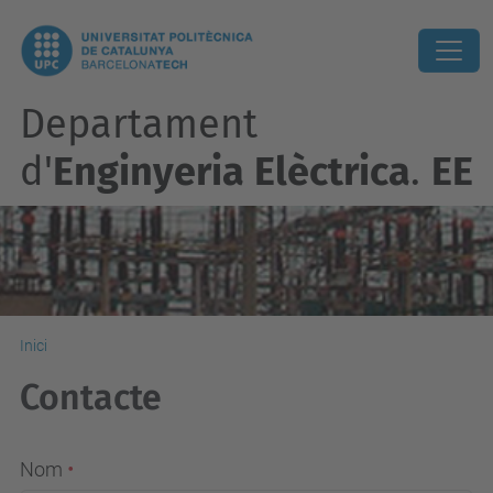
Departament
d'
Enginyeria Elèctrica
.
EE
Inici
Contacte
Nom