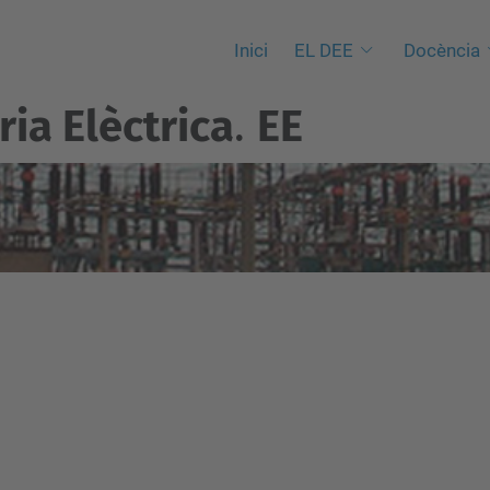
Inici
EL DEE
Docència
ia Elèctrica
.
EE