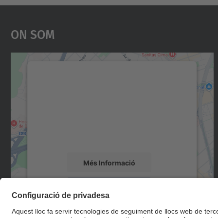
On Som
Necessitem el vostre consentiment
per carregar el servei Google Maps!
Utilitzem un servei de tercers per incrustar
contingut del mapa que pugui recollir dades
sobre la vostra activitat. Reviseu-ne els
detalls i accepteu el servei per veure el mapa.
Més Informació
Accepta
powered by
Usercentrics Consent
Management Platform