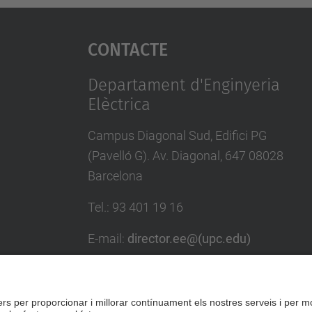
Contacte
Departament d'Enginyeria
Elèctrica
Campus Diagonal Sud, Edifici PG
(Pavelló G). Av. Diagonal, 647 08028
Barcelona
Tel.
:
93 401 19 16
E-mail
:
director.ee@(upc.edu)
Directori UPC
Formulari de contacte