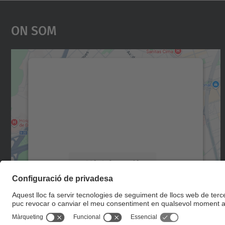
On Som
Necessitem el vostre consentiment
per carregar el servei Google Maps!
Utilitzem un servei de tercers per incrustar
contingut del mapa que pugui recollir dades
sobre la vostra activitat. Reviseu-ne els
detalls i accepteu el servei per veure el mapa.
Més Informació
Accepta
powered by
Usercentrics Consent
Management Platform