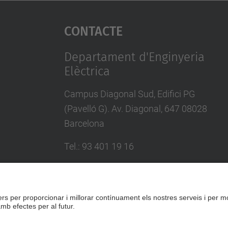
Contacte
Departament d'Enginyeria
Elèctrica
Campus Diagonal Sud, Edifici PG
(Pavelló G). Av. Diagonal, 647 08028
Barcelona
Tel.
:
93 401 19 16
E-mail
:
director.ee@(upc.edu)
Directori UPC
Formulari de contacte