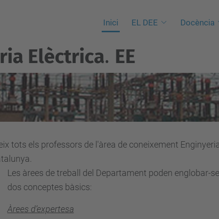
Inici
EL DEE
Docència
ia Elèctrica
.
EE
eix tots els professors de l'àrea de coneixement Enginyeri
atalunya.
Les àrees de treball del Departament poden englobar-se
dos conceptes bàsics:
Àrees d’expertesa