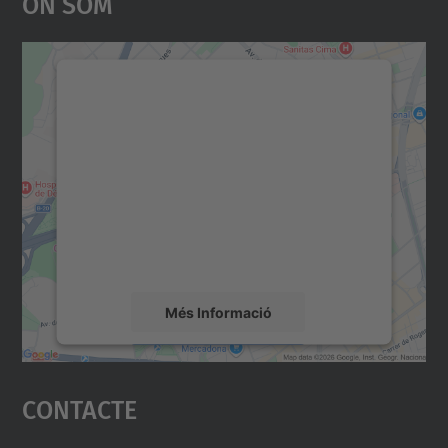
On Som
Necessitem el vostre
consentiment per carregar el
servei Google Maps!
Utilitzem un servei de tercers per incrustar
contingut del mapa que pugui recollir dades
sobre la vostra activitat. Reviseu-ne els
detalls i accepteu el servei per veure el
mapa.
Més Informació
Accepta
Contacte
powered by
Usercentrics Consent
Management Platform