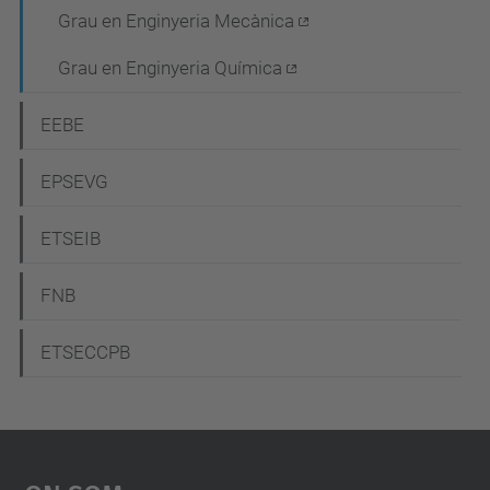
Grau en Enginyeria Mecànica
i
ó
Grau en Enginyeria Química
EEBE
EPSEVG
ETSEIB
FNB
ETSECCPB