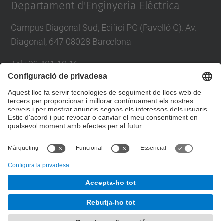
Departament d'Enginyeria Elèctrica
Campus Diagonal Sud, Edifici PG (Pavelló G). Av.
Diagonal, 647 08028 Barcelona
Tel.
:
93 401 19 16
E-mail
:
director.ee@(upc.edu)
Directori UPC
Formulari de contacte
© UPC
Departament d'Enginyeria Elèctrica. EE.
Desenvolupat amb