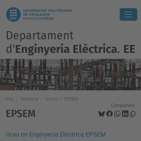
Departament
d'
Enginyeria Elèctrica
.
EE
Inici
Docència
Graus
EPSEM
Comparteix:
EPSEM
Grau en Enginyeria Elèctrica EPSEM