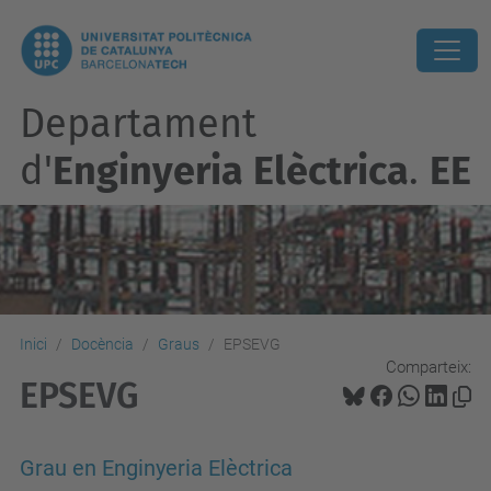
Departament
d'
Enginyeria Elèctrica
.
EE
Inici
Docència
Graus
EPSEVG
Comparteix:
EPSEVG
Grau en Enginyeria Elèctrica