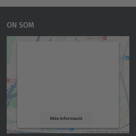
On Som
Necessitem el vostre
consentiment per carregar el
servei Google Maps!
Utilitzem un servei de tercers per incrustar
contingut del mapa que pugui recollir dades
sobre la vostra activitat. Reviseu-ne els
detalls i accepteu el servei per veure el
mapa.
Més Informació
Accepta