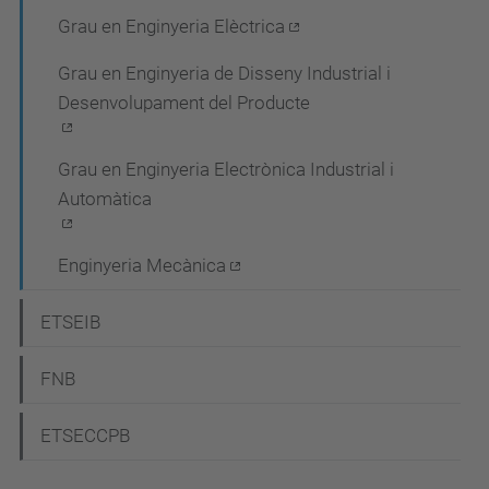
c
Grau en Enginyeria Elèctrica
i
Grau en Enginyeria de Disseny Industrial i
ó
Desenvolupament del Producte
Grau en Enginyeria Electrònica Industrial i
Automàtica
Enginyeria Mecànica
ETSEIB
FNB
ETSECCPB