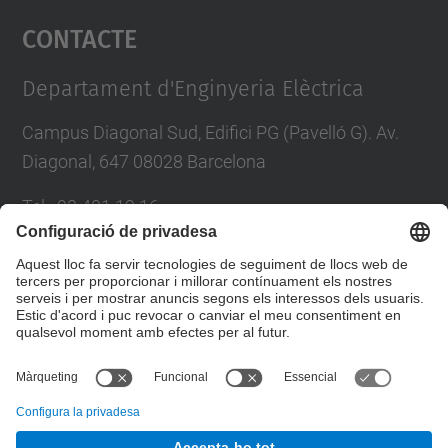
Contacte
powered by
Usercentrics Consent
Management Platform
Departament d'Enginyeria Elèctrica
Campus Diagonal Sud, Edifici PG (Pavelló G). Av.
Diagonal, 647 08028 Barcelona
Tel.
:
93 401 19 16
E-mail
:
director.ee@(upc.edu)
Directori UPC
Formulari de contacte