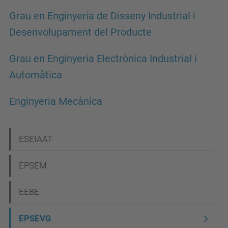
Grau en Enginyeria de Disseny Industrial i
Desenvolupament del Producte
Grau en Enginyeria Electrònica Industrial i
Automàtica
Enginyeria Mecànica
N
ESEIAAT
a
EPSEM
v
e
EEBE
g
EPSEVG
a